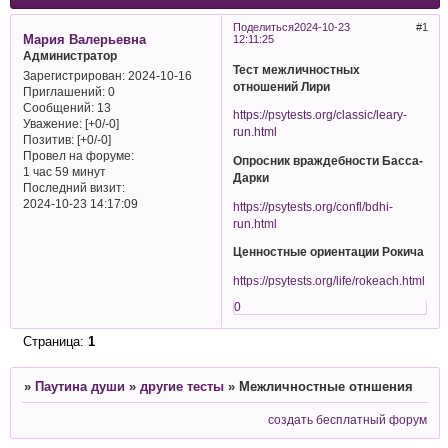
Поделиться
2024-10-23
1
Мария Валерьевна
12:11:25
Администратор
Тест межличностных
Зарегистрирован
: 2024-10-16
отношений Лири
Приглашений:
0
Сообщений:
13
https://psytests.org/classic/leary-
Уважение:
[+0/-0]
run.html
Позитив:
[+0/-0]
Провел на форуме:
Опросник враждебности Басса-
1 час 59 минут
Дарки
Последний визит:
2024-10-23 14:17:09
https://psytests.org/confl/bdhi-
run.html
Ценностные ориентации Рокича
https://psytests.org/life/rokeach.html
0
Страница:
1
»
Паутина души
»
другие тесты
»
Межличностные отншения
создать бесплатный форум