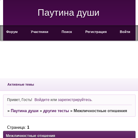
Паутина души
Форум
Участники
Поиск
Регистрация
Войти
Активные темы
Привет, Гость!
Войдите
или
зарегистрируйтесь
.
»
Паутина души
»
другие тесты
»
Межличностные отншения
Страница:
1
Межличностные отншения