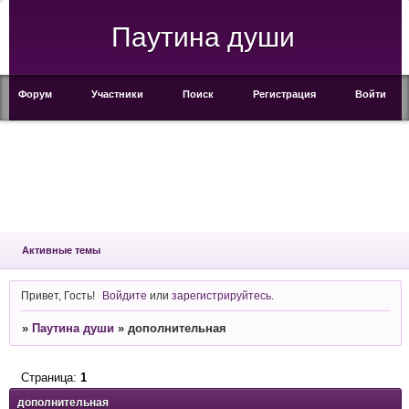
Паутина души
Форум
Участники
Поиск
Регистрация
Войти
Активные темы
Привет, Гость!
Войдите
или
зарегистрируйтесь
.
»
Паутина души
»
дополнительная
Страница:
1
дополнительная